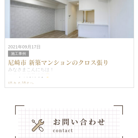
2021年09月17日
施工事例
尼崎市 新築マンションのクロス張り
みなさまこんにちは！
マルイワ内装です
続きを読む>
今回は尼崎市で4階建て新築マンションのクロス張り替えの
ご依頼をいただきました！
いかがでしょうか？