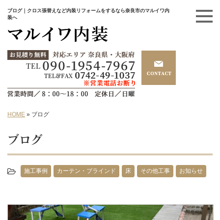
ブログ｜クロス張替えなど内装リフォームをするなら奈良市のマルイワ内
装へ
HOME
»
ブログ
ブログ
施工事例
カーテン・ブラインド
床
その他工事
お知らせ